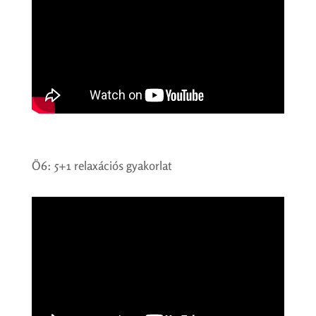
Ö6: 5+1 relaxációs gyakorlat