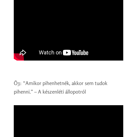
Ö3: “Amikor pihenhetnék, akkor sem tudok
pihenni.” – A készenléti állopotról