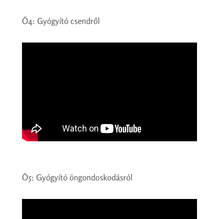
Ö4: Gyógyító csendről
Ö5: Gyógyító öngondoskodásról