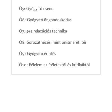
Ö5: Gyógyító csend
Ö6: Gyógyító öngondoskodás
Ö7: 5+1 relaxációs technika
Ö8: Sorozatnézés, mint önismereti tér
Ö9: Gyógyító érintés
Ö10: Félelem az ítéletektől és kritikáktól