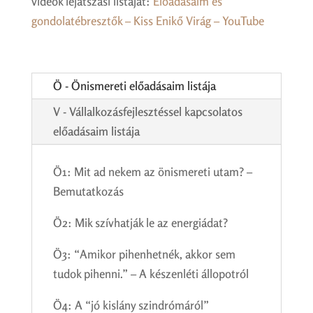
videók lejátszási listáját:
Előadásaim és
gondolatébresztők – Kiss Enikő Virág – YouTube
Ö - Önismereti előadásaim listája
V - Vállalkozásfejlesztéssel kapcsolatos
előadásaim listája
Ö1: Mit ad nekem az önismereti utam? –
Bemutatkozás
Ö2: Mik szívhatják le az energiádat?
Ö3: “Amikor pihenhetnék, akkor sem
tudok pihenni.” – A készenléti állopotról
Ö4: A “jó kislány szindrómáról”