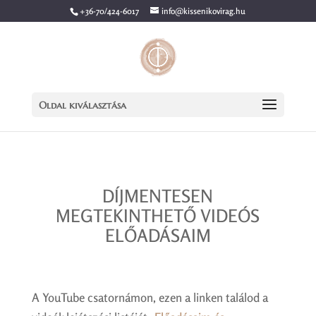
+36-70/424-6017
info@kissenikovirag.hu
Oldal kiválasztása
DÍJMENTESEN
MEGTEKINTHETŐ VIDEÓS
ELŐADÁSAIM
A YouTube csatornámon, ezen a linken találod a