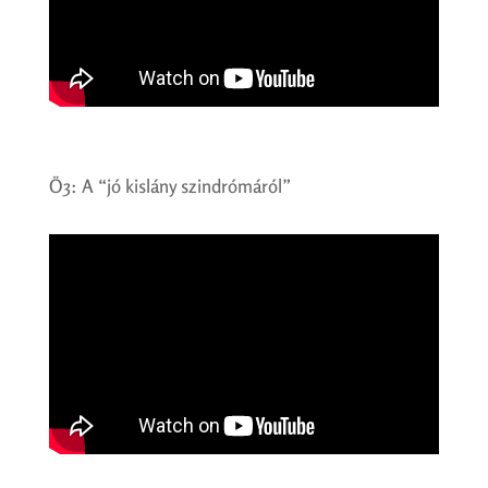
Ö3: A “jó kislány szindrómáról”