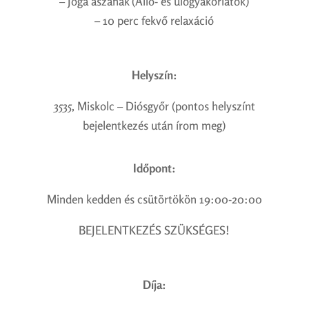
– Jóga ászanák (Álló- és ülőgyakorlatok)
– 10 perc fekvő relaxáció
Helyszín:
3535, Miskolc – Diósgyőr (pontos helyszínt
bejelentkezés után írom meg)
Időpont:
Minden kedden és csütörtökön 19:00-20:00
BEJELENTKEZÉS SZÜKSÉGES!
Díja: