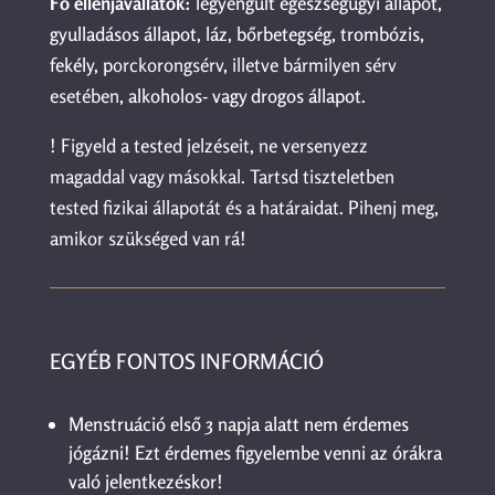
Fő ellenjavallatok:
legyengült egészségügyi állapot,
gyulladásos állapot, láz, bőrbetegség, trombózis,
fekély, p
orckorongsérv, illetve bármilyen sérv
esetében,
alkoholos- vagy drogos állapot.
! Figyeld a tested jelzéseit, ne versenyezz
magaddal vagy másokkal. Tartsd tiszteletben
tested fizikai állapotát és a határaidat. Pihenj meg,
amikor szükséged van rá!
EGYÉB FONTOS INFORMÁCIÓ
Menstruáció első 3 napja alatt nem érdemes
jógázni! Ezt érdemes figyelembe venni az órákra
való jelentkezéskor!