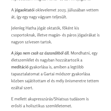
A
jógaoktatói
oklevelemet 2023. júliusában vettem
át, így egy nagy vágyam teljesült.
Jelenleg Hatha jógát oktatók, főként kis
csoportoknak, illetve magán- és páros jógaórákat is
nagyon szívesen tartok.
A jóga nem csak az ászanákból áll.
Mondhatni, egy
életszemlélet és nagyban hozzátartozik a
meditáció
gyakorlása is, amiben a legtöbb
tapasztalatomat a Gartai módszer gyakorlása
közben sajátítottam el és mély önismeretre tettem
ezáltal szert.
E mellett akupresszúrás/Shiatsus tudásom is
erősíti a holisztikus szemléletemet.