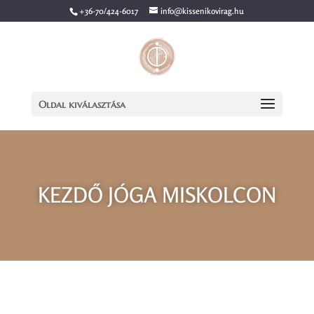
+36-70/424-6017
info@kissenikovirag.hu
Oldal kiválasztása
KEZDŐ JÓGA MISKOLCON