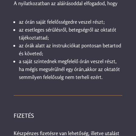
A nyilatkozatban az aláírásoddal elfogadod, hogy
az órán saját felelősségedre veszel részt;
az esetleges sérülésről, betegségről az oktatót
tájékoztattad;
az órák alatt az instrukciókat pontosan betartod
és követed;
a saját szintednek megfelelő órán veszel részt,
ha mégis megsérülnél egy órán,akkor az oktatót
semmilyen felelősség nem terheli ezért.
FIZETÉS
Készpénzes fizetésre van lehetőség, illetve utalást