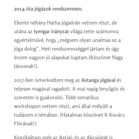
2014 óta jógázok rendszeresen.
Eleinte néhány Hatha jógaórán vettem részt, de
utána az
Iyengar irányzat
világa tette számomra
egyértelművé, hogy „mégsem olyan unalmas ez a
jóga dolog”. Heti rendszerességgel jártam és úgy
érzem nagyon jó alapokat kaptam (Köszönet Nagy
Jánosnak!).
2017-ben ismerkedtem meg az
Astanga jógával
és
teljesen magával ragadott. A mai napig lenyűgöz és
szeretem is gyakorolni. Több tematikus
workshopon vettem részt, ami által mélyült a
tudásom e témában. (Hatalmas köszönet K-Kovács
Flórának!)
Kipróbáltam még az Aerial- és az Akrojógát is.