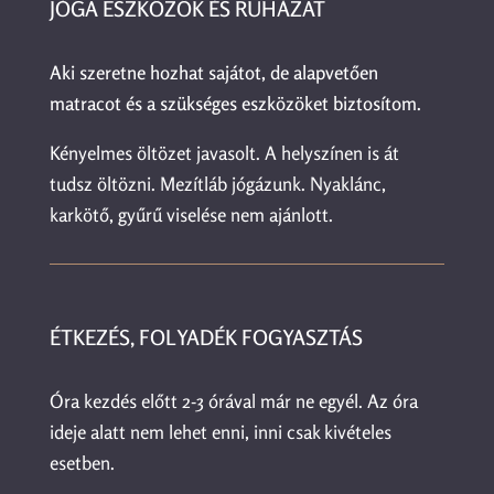
JÓGA ESZKÖZÖK ÉS RUHÁZAT
Aki szeretne hozhat sajátot, de alapvetően
matracot és a szükséges eszközöket biztosítom.
Kényelmes öltözet javasolt. A helyszínen is át
tudsz öltözni. Mezítláb jógázunk. Nyaklánc,
karkötő, gyűrű viselése nem ajánlott.
ÉTKEZÉS, FOLYADÉK FOGYASZTÁS
Óra kezdés előtt 2-3 órával már ne egyél. Az óra
ideje alatt nem lehet enni, inni csak kivételes
esetben.